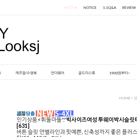
★필독★
NOTICE
1:1Q&A
REVIEW
츠
캐주얼/수영복
언더웨어
골드미스룩
1900원부터~
>
HOME
인기상품⚡휘뚤마뚤*.*
빅사이즈여성 투웨이박시슬릿
[631]
버튼 슬릿 언밸라인과 핏예쁜, 신축성까지 좋은 플러