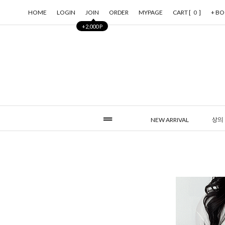
HOME
LOGIN
JOIN
ORDER
MYPAGE
CART [
]
+ B
0
+2,000 P
NEW ARRIVAL
상의