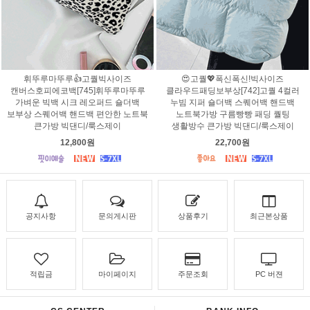
휘뚜루마뚜루👍고퀄빅사이즈
😍고퀄💖폭신폭신!빅사이즈
캔버스호피에코백[745]휘뚜루마뚜루
클라우드패딩보부상[742]고퀄 4컬러
가벼운 빅백 시크 레오퍼드 숄더백
누빔 지퍼 숄더백 스퀘어백 핸드백
보부상 스퀘어백 핸드백 편안한 노트북
노트북가방 구름빵빵 패딩 퀄팅
큰가방 빅댄디/룩스제이
생활방수 큰가방 빅댄디/룩스제이
12,800원
22,700원
공지사항
문의게시판
상품후기
최근본상품
적립금
마이페이지
주문조회
PC 버젼