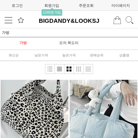
로그인
회원가입
주문조회
마이페이지
2,000원 적립
BIGDANDY&LOOKSJ
가방
가방
모자.목도리
최신순
낮은가격
높은가격
판매순위
상품명