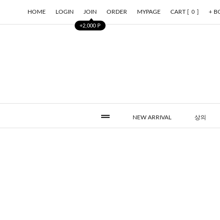
HOME
LOGIN
JOIN
ORDER
MYPAGE
CART [
]
+ 
0
+2,000 P
NEW ARRIVAL
상의