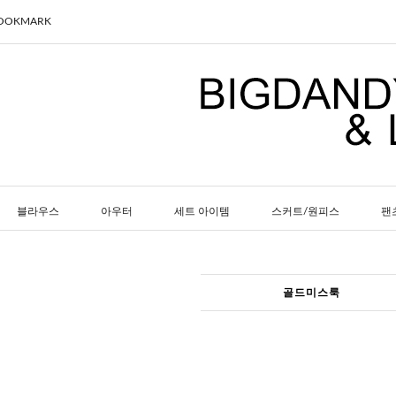
BOOKMARK
블라우스
아우터
세트 아이템
스커트/원피스
팬
골드미스룩