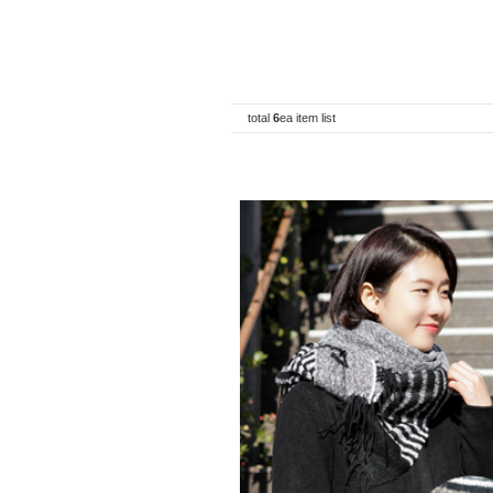
total
6
ea item list