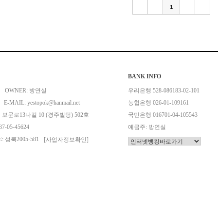
1
BANK INFO
OWNER: 방연실
우리은행 528-086183-02-101
E-MAIL: yestopok@hanmail.net
농협은행 026-01-109161
 보문로13나길 10 (경주빌딩) 502호
국민은행 016701-04-105543
7-05-45624
예금주: 방연실
: 성북2005-581
[사업자정보확인]
ANAGER: 방연실
COPYRIGHT(C) 룩스제이 ALL RIGHT RESERVED.