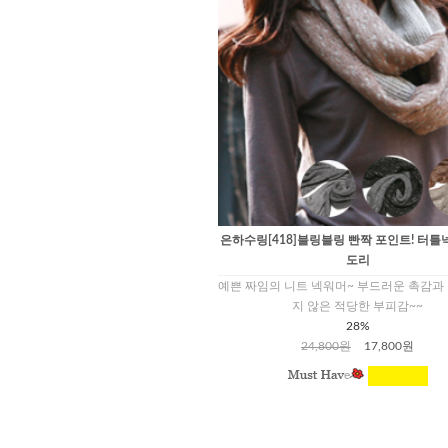
은하수링[418]블링블링 빤짝 포인트! 터틀
도리
예쁜 짜임의 니트 넥워머~ 부드러운 촉감과
지 않은 적당한 부피감~~
28%
24,800원
17,800원