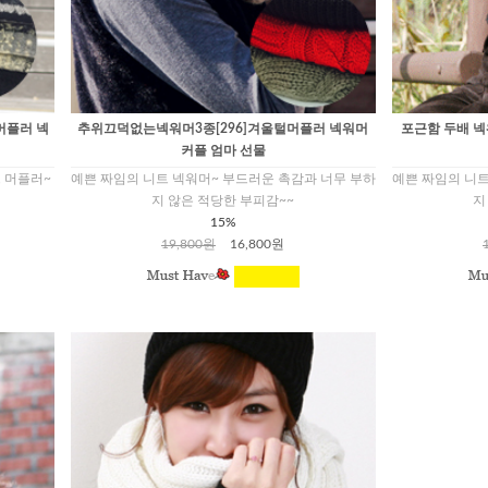
머플러 넥
추위끄덕없는넥워머3종[296]겨울털머플러 넥워머
포근함 두배 넥
커플 엄마 선물
 머플러~
예쁜 짜임의 니트 넥워머~ 부드러운 촉감과 너무 부하
예쁜 짜임의 니트
지 않은 적당한 부피감~~
지
15%
19,800원
16,800원