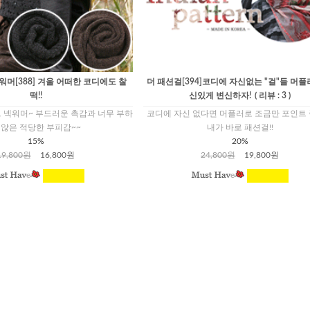
워머[388] 겨울 어떠한 코디에도 찰
더 패션걸[394]코디에 자신없는 "걸"들 머플
떡!!
신있게 변신하자!
( 리뷰 : 3 )
 넥워머~ 부드러운 촉감과 너무 부하
코디에 자신 없다면 머플러로 조금만 포인트
 않은 적당한 부피감~~
내가 바로 패션걸!!
15%
20%
19,800원
16,800원
24,800원
19,800원