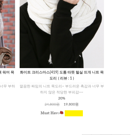
넥 워머 목
화이트 크리스마스[419] 도톰 따뜻 털실 뜨개 니트 목
도리
( 리뷰 : 1 )
 너무 부하
깔끔한 짜임의 니트 목도리~ 부드러운 촉감과 너무 부
하지 않은 적당한 부피감~~
20%
24,800원
19,800원