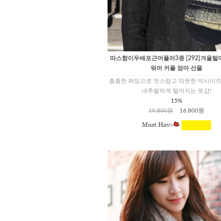
따스함이두배포근머플러3종 [292]겨울털
워머 커플 엄마 선물
촘촘한 짜임으로 멋스럽고 따뜻한 빅사이즈
내추럴하게 떨어지는 핏감!
15%
19,800원
16,800원