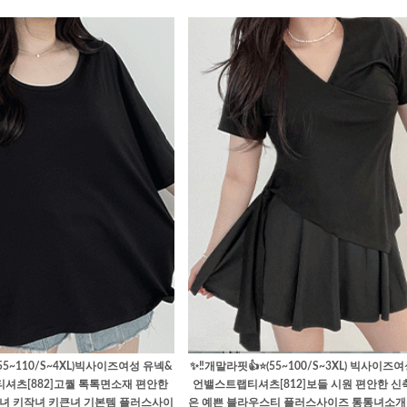
(55~110/S~4XL)빅사이즈여성 유넥&
✨‼️개말라핏👍⭐️(55~100/S~3XL) 빅사이즈
셔츠[882]고퀄 톡톡면소재 편안한
언밸스트랩티셔츠[812]보들 시원 편안한 신
녀 키작녀 키큰녀 기본템 플러스사이
은 예쁜 블라우스티 플러스사이즈 통통녀소개