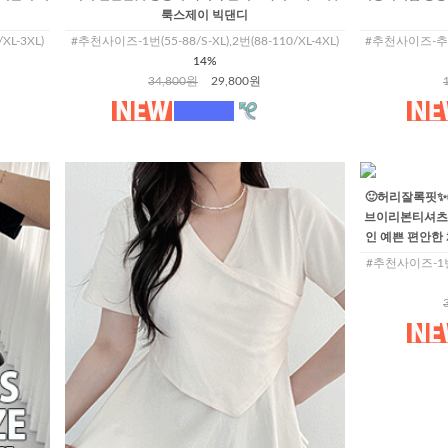
룩스제이 빅댄디
XL-3XL)
#추천사이즈-1번(55-88/S-XL),2번(88-110/XL-4XL)
#추천사이즈-추천사
14%
34,800원
29,800원
🙂허리잘록핏✨(
브이리본티셔츠[8
인 예쁜 편안한
#추천사이즈-1번(55