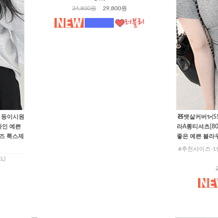
34,800원
29,800원
여성 등이시원
🧸뱃살커버✨(5
라인 예쁜
라A롱티셔츠[80
즈 룩스제
좋은 예쁜 블라
#추천사이즈-1번(55
L)