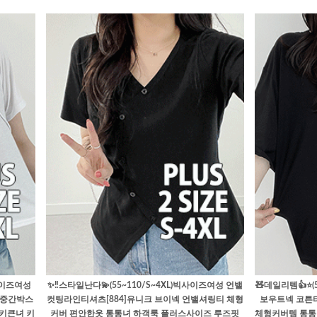
빅사이즈여성
✨‼️스타일난다💫(55~110/S~4XL)빅사이즈여성 언밸
🧸데일리템👍⭐️
 중간박스
컷팅라인티셔츠[884]유니크 브이넥 언밸셔링티 체형
보우트넥 코튼티
키큰녀 키
커버 편안한옷 통통녀 하객룩 플러스사이즈 루즈핏
체형커버템 통통