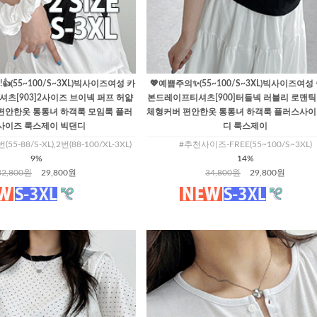
👍(55~100/S~3XL)빅사이즈여성 카
💖예쁨주의✨(55~100/S~3XL)빅사이즈여성
츠[903]2사이즈 브이넥 퍼프 허얇
본드레이프티셔츠[900]터들넥 러블리 로맨틱
편안한옷 통통녀 하객룩 모임룩 플러
체형커버 편안한옷 통통녀 하객룩 플러스사이
사이즈 룩스제이 빅댄디
디 룩스제이
-88/S-XL),2번(88-100/XL-3XL)
#추천사이즈-FREE(55~100/S~3XL)
9%
14%
32,800원
29,800원
34,800원
29,800원