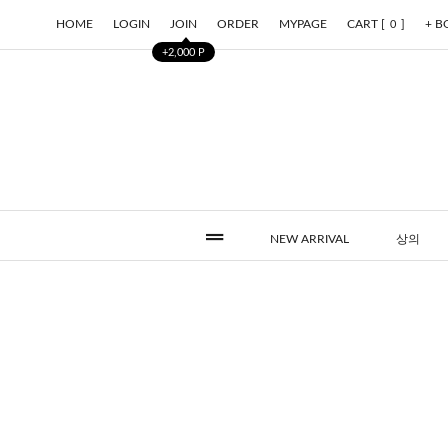
HOME
LOGIN
JOIN
ORDER
MYPAGE
CART [
]
+ 
0
+2,000 P
NEW ARRIVAL
상의