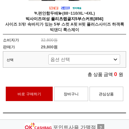
🏃편안함두배💫(88~110/XL~4XL)
빅사이즈여성 플리츠랩골지5부스커트[856]
사이즈 3개! 속바지가 있는 5부 스컷 A핏 H핏 플러스사이즈 하객룩
빅댄디 룩스제이
소비자가
32,800원
판매가
29,800원
선택
0
총 상품 금액
원
바로 구매하기
장바구니
관심상품
포인트사용 가맹점
?