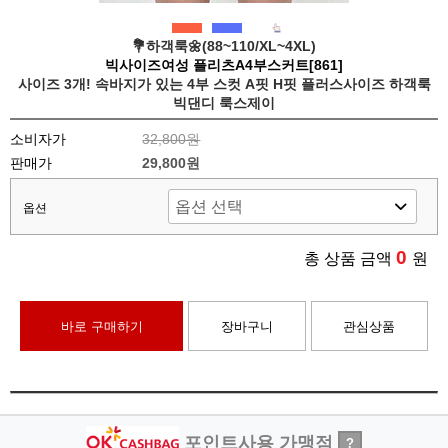
💐하객룩🌼(88~110/XL~4XL)
빅사이즈여성 플리츠A4부스커트[861]
사이즈 3개! 속바지가 있는 4부 스컷 A핏 H핏 플러스사이즈 하객룩
빅댄디 룩스제이
소비자가
32,800원
판매가
29,800원
옵션
0
총 상품 금액
원
바로 구매하기
장바구니
관심상품
포인트사용 가맹점
?