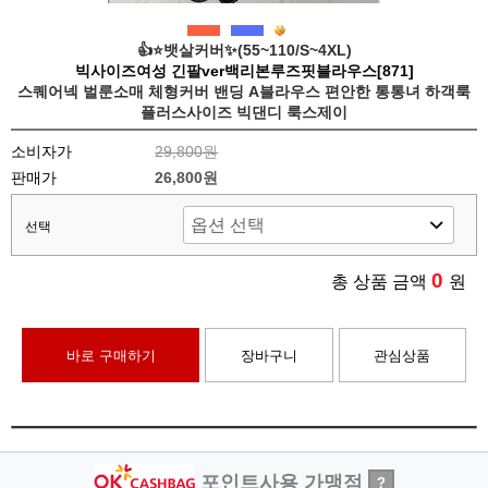
👍⭐️뱃살커버✨(55~110/S~4XL)
빅사이즈여성 긴팔ver백리본루즈핏블라우스[871]
스퀘어넥 벌룬소매 체형커버 밴딩 A블라우스 편안한 통통녀 하객룩
플러스사이즈 빅댄디 룩스제이
소비자가
29,800원
판매가
26,800원
선택
0
총 상품 금액
원
바로 구매하기
장바구니
관심상품
포인트사용 가맹점
?