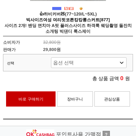
👍하비커버🧸(77~120/L~5XL)
빅사이즈여성 여리핏코튼캉캉롱스커트[877]
사이즈 2개! 밴딩 면치마 A핏 플러스사이즈 하객룩 웨딩촬영 돌잔치
소개팅 빅댄디 룩스제이
소비자가
32,800원
판매가
29,800원
선택
0
총 상품 금액
원
바로 구매하기
장바구니
관심상품
포인트사용 가맹점
?