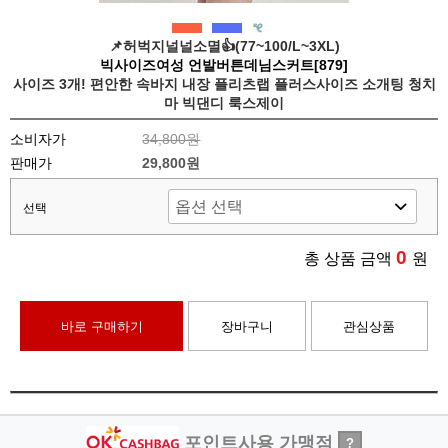
📌허벅지널널소멸👍(77~100/L~3XL)
빅사이즈여성 언발버튼데님스커트[879]
사이즈 3개! 편안한 속바지 내장 플리츠랩 플러스사이즈 소개팅 청치
마 빅댄디 룩스제이
소비자가
34,800원
판매가
29,800원
선택
0
총 상품 금액
원
바로 구매하기
장바구니
관심상품
포인트사용 가맹점
?