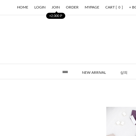
HOME
LOGIN
JOIN
ORDER
MYPAGE
CART [
]
+ 
0
+2,000 P
NEW ARRIVAL
상의