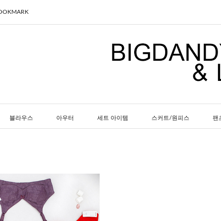
BOOKMARK
블라우스
아우터
세트 아이템
스커트/원피스
팬