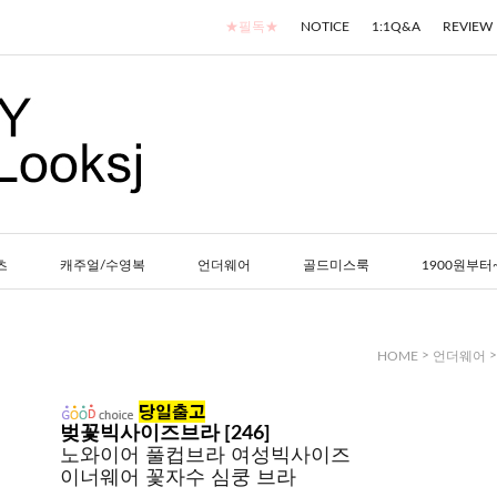
★필독★
NOTICE
1:1Q&A
REVIEW
츠
캐주얼/수영복
언더웨어
골드미스룩
1900원부터
>
HOME
언더웨어
벚꽃빅사이즈브라 [246]
노와이어 풀컵브라 여성빅사이즈
이너웨어 꽃자수 심쿵 브라