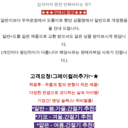
입자마자 완전 반해버리는 핏!!
★★★구매시 참고★★★
얇은이보다 두꺼운점에서 도톰이로 했던 상품명에서 일반으로 개정됐음
을 안내 드립니다.
일반=도톰 같은 제품으로 교환 받으셔도 같은 상품 받아보시게 된답니
다.
(개인마다 원단차이가 다릅니다! 해당사유는 판매자부담 사유가 안됩니
다.)
고객요청!그레이컬러추가!~
★
착용후 - 무릅과 힙의 변형이 적은 제품!
다양한 컨셉으로 코디하는 실속 아이템!
기장긴! 밴딩 슬렉스! 하비탈출!
*일반 - 봄.가을.간절기 추천!
*기모 - 겨울.간절기 추천!
*얇은 - 여름.간절기 추천!