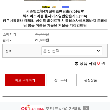
시즌입고🚀4계절팬츠🚚당출/인생핏💖
빅사이즈여성 올사이즈일반얇은기모[116]
키큰녀통통녀 데일리 베이직 와이드팬츠 플러스사이즈통바지 트레이
닝 봄옷 여름옷 가을옷 겨울옷 기장긴밴딩
소비자가
24,800원
판매가
21,600원
선택
0
총 상품 금액
원
바로 구매하기
장바구니
관심상품
포인트사용 가맹점
?