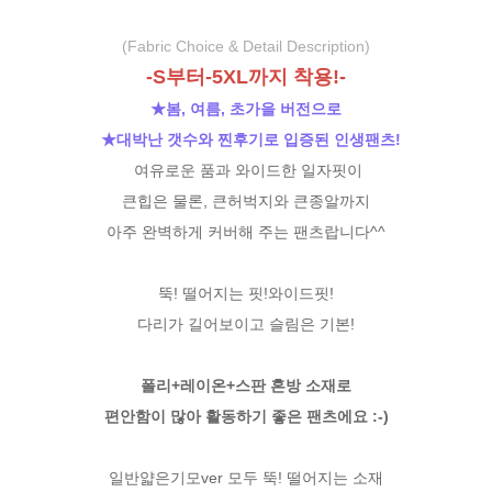
(Fabric Choice & Detail Description)
-S부터-5XL까지 착용!-
★봄, 여름, 초가을 버전으로
★대박난 갯수와 찐후기로 입증된 인생팬츠!
여유로운 품과 와이드한 일자핏이
큰힙은 물론, 큰허벅지와 큰종알까지
아주 완벽하게 커버해 주는 팬츠랍니다^^
뚝! 떨어지는 핏!와이드핏!
다리가 길어보이고 슬림은 기본!
폴리+레이온+스판 혼방 소재로
편안함이 많아 활동하기 좋은 팬츠에요 :-)
일반얇은기모ver 모두 뚝! 떨어지는 소재