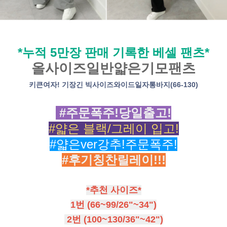
*누적 5만장 판매 기록한 베셀 팬츠*
올사이즈일반얇은기모팬츠
키큰여자! 기장긴 빅사이즈와이드일자통바지(66-130)
#주문폭주!당일출고!
#얇은 블랙/그레이 입고!
#얇은ver강추!주문폭주!
#후기칭찬릴레이!!!
*추천 사이즈*
1번 (66~99/26"~34")
2번 (100~130/36"~42")