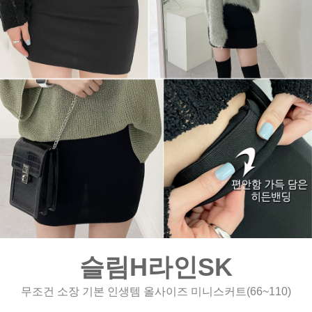
슬림H라인SK
무조건 소장 기본 인생템 올사이즈 미니스커트(66~110)