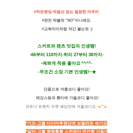
#히든밴딩-박음선 없는 깔끔한 마무리
#완전 딱붙핏 "NO"아니예요.
#교복치마처럼 약간 붙는핏 :)
스커트와 팬츠 맛집의 인생템!
-66부터 110까지-허리 27부터 38까지-
-예쁘게 착용 좋아요 *^^*-
-무조건 소장 기본 인생템!~★
단품으로 여름코디 좋아요!
레깅스등과 롱티에 가을코디 좋아요!
코트나 트렌치 자켓 패딩안에 겨울코디도
~●^^●.
*기모-고퀄 다이마루원단에 보들따듯 속기모
*일반-
고퀄 짱짱톡톡 스판원단 편안함 가득!!