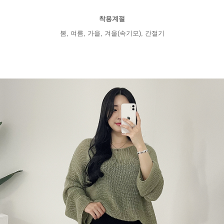
착용계절
봄, 여름, 가을, 겨울(속기모), 간절기