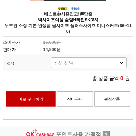
베스트👍시즌입고!🚚당출
빅사이즈여성 슬림H라인SK[83]
무조건 소장 기본 인생템 올사이즈 플러스사이즈 미니스커트(66~11
0)
소비자가
16,800원
판매가
14,800원
선택
0
총 상품 금액
원
바로 구매하기
장바구니
관심상품
포인트사용 가맹점
?