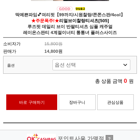
딱예쁜파임💕여리핏【99까지/시원찰랑/쫀쫀스판/4col】
★주문폭주!★
리얼브이찰랑티셔츠[505]
루즈핏 데일리 브이 반팔티셔츠 심플 캐주얼
레이온스판티 4계절이너티 통통녀 플러스사이즈
소비자가
15,800원
판매가
14,800원
옵션
0
총 상품 금액
원
바로 구매하기
장바구니
관심상품
포인트사용 가맹점
?