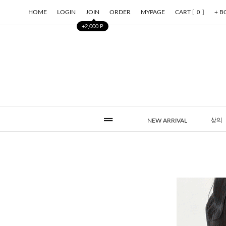
HOME
LOGIN
JOIN
ORDER
MYPAGE
CART [
]
+ 
0
+2,000 P
NEW ARRIVAL
상의