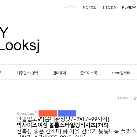
★필독★
NOTICE
1:1Q&A
REVIEW
츠
캐주얼/수영복
언더웨어
골드미스룩
1900원부터~
>
HOME
상
반팔입고💕[몸매완성핏/~2XL/~99까지]
빅사이즈여성 볼륨스타일링티셔츠[715]
신축성 좋은 긴소매 봄 가을 간절기 통통녀룩 플러