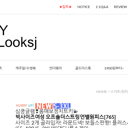
★필독★
NOTICE
1:1Q&A
REVIEW
츠
캐주얼/수영복
언더웨어
골드미스룩
1900원부터~
>
HOME
스커트/원피
심쿵글램❣몸매보정치트키💫
빅사이즈여성 오프숄더스트링언밸원피스[765]
사이즈 2개 골라입자! 라운드넥! 보들스판짱! 플러