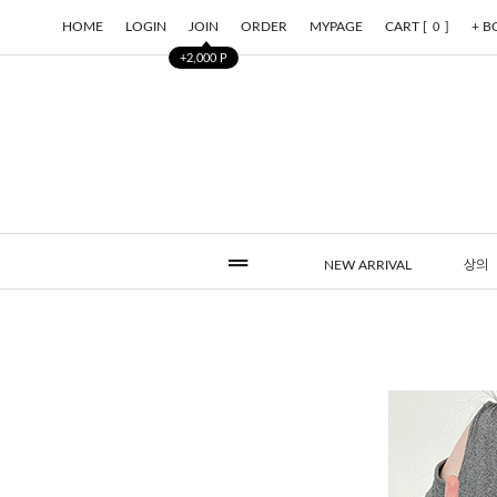
HOME
LOGIN
JOIN
ORDER
MYPAGE
CART [
]
+ 
0
+2,000 P
NEW ARRIVAL
상의