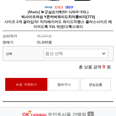
[Made] 💫군살순삭❣️(55~120/S~5XL)
빅사이즈여성 Y존커버와이드치마통바지[773]
사이즈 2개 골라입자! 치마레이어드 와이드치렝스 플러스사이즈 레
이어드룩 Y2k 빅댄디/룩스제이
소비자가
35,000원
판매가
31,600원
선택
0
총 상품 금액
원
바로 구매하기
장바구니
관심상품
포인트사용 가맹점
?