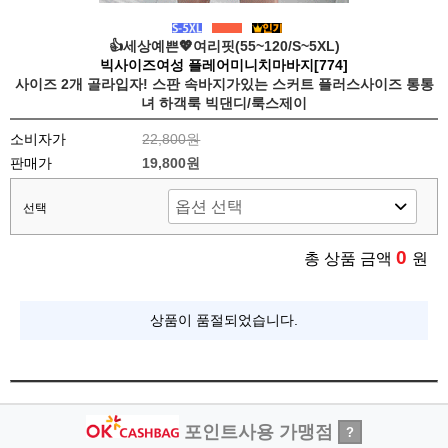
👍세상예쁜💖여리핏(55~120/S~5XL)
빅사이즈여성 플레어미니치마바지[774]
사이즈 2개 골라입자! 스판 속바지가있는 스커트 플러스사이즈 통통
녀 하객룩 빅댄디/룩스제이
소비자가
22,800원
판매가
19,800원
선택
0
총 상품 금액
원
상품이 품절되었습니다.
포인트사용 가맹점
?