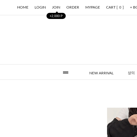
HOME
LOGIN
JOIN
ORDER
MYPAGE
CART [
]
+ 
0
+2,000 P
NEW ARRIVAL
상의