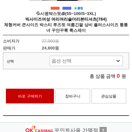
💦시원박스핏🧊(55~100/S~3XL)
빅사이즈여성 여리여리숄더리본티셔츠[784]
체형커버 큰사이즈 박스티 루즈핏 여름긴팔 상비 플러스사이즈 통통
녀 꾸안꾸룩 룩스제이
소비자가
27,000원
판매가
24,800원
선택
0
총 상품 금액
원
바로 구매하기
장바구니
관심상품
포인트사용 가맹점
?