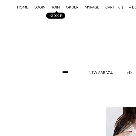
HOME
LOGIN
JOIN
ORDER
MYPAGE
CART [
]
+ 
0
+2,000 P
NEW ARRIVAL
상의