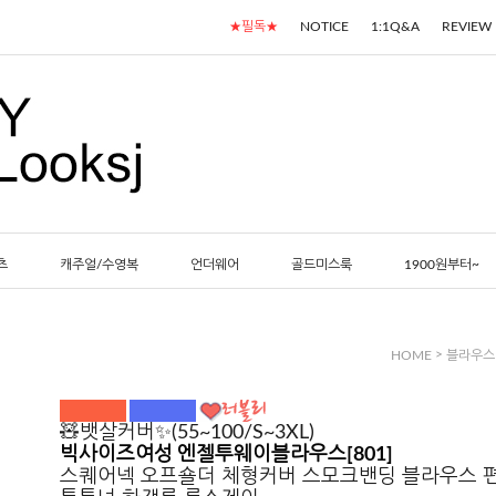
★필독★
NOTICE
1:1Q&A
REVIEW
츠
캐주얼/수영복
언더웨어
골드미스룩
1900원부터~
>
HOME
블라우스
🧸뱃살커버✨(55~100/S~3XL)
빅사이즈여성 엔젤투웨이블라우스[801]
스퀘어넥 오프숄더 체형커버 스모크밴딩 블라우스 