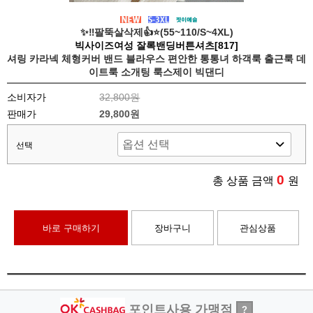
✨‼️팔뚝살삭제👍⭐️(55~110/S~4XL)
빅사이즈여성 잘록밴딩버튼셔츠[817]
셔링 카라넥 체형커버 밴드 블라우스 편안한 통통녀 하객룩 출근룩 데
이트룩 소개팅 룩스제이 빅댄디
소비자가
32,800원
판매가
29,800원
선택
0
총 상품 금액
원
바로 구매하기
장바구니
관심상품
포인트사용 가맹점
?