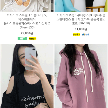
빅사이즈 스마일베어롱OPS[72]
빅사이즈 까망 5부레깅스 [352]아주 큰
박스핏홈웨어
스판레깅스 쫄바지 요가복 운동복 헬스
올사이즈롱원피스빅사이즈여성의류
홈트 (88-130)
(Free~130)
11,800원
29,800원