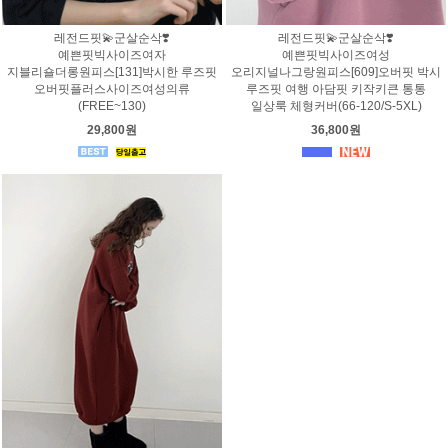
레전드핏💫군살순삭❣️
레전드핏💫군살순삭❣️
예쁜핏빅사이즈여자
예쁜핏빅사이즈여성
지블리숄더롱원피스[131]박시한 루즈핏
오리지널나그랑원피스[609]오버핏 박시
오버핏플러스사이즈여성의류
루즈핏 여행 아담핏 키작키큰 통통
(FREE~130)
일상룩 체형커버(66-120/S-5XL)
29,800원
36,800원