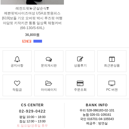
레전드핏💫군살순삭❣️
예쁜핏빅사이즈여성 USA포켓원피스
[619]보들 기모 오버핏 박시 루즈핏 여행
아담핏 키작키큰 통통 일상룩 체형커버
(66-130/S-6XL)
36,800원
공지사항
문의게시판
상품후기
최근본상품
적립금
마이페이지
주문조회
PC 버젼
CS CENTER
BANK INFO
우리 528-086183-02-101
02-929-0422
농협 026-01-109161
평일 10:00 ~ 18:00
국민 016701-04-105543
점심 12:00 ~ 13:00
예금주 : 방연실
토.일요일/공휴일 휴무