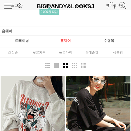
로그인
BIGDANDY&LOOKSJ
회원가입
주문조회
마이페이지
2,000원 적립
홈웨어
트레이닝
홈웨어
수영복
최신순
낮은가격
높은가격
판매순위
상품명