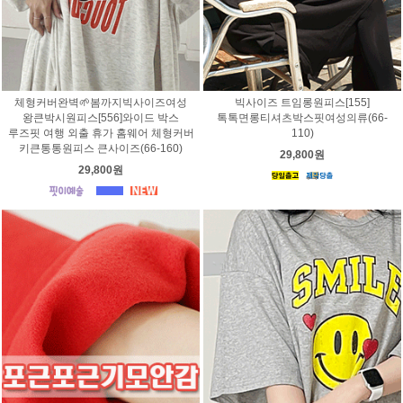
체형커버완벽🌱봄까지빅사이즈여성
빅사이즈 트임롱원피스[155]
왕큰박시원피스[556]와이드 박스
톡톡면롱티셔츠박스핏여성의류(66-
루즈핏 여행 외출 휴가 홈웨어 체형커버
110)
키큰통통원피스 큰사이즈(66-160)
29,800원
29,800원