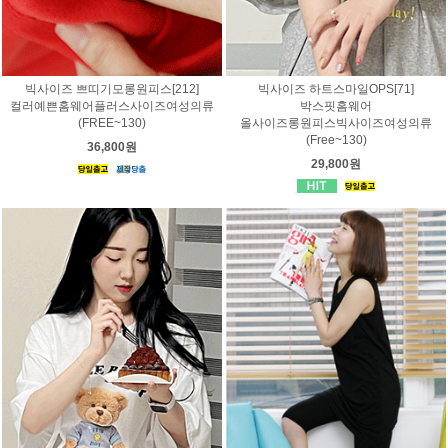
빅사이즈 쁘띠기모롱원피스[212]
빅사이즈 하트스마일OPS[71]
컬러예쁜홈웨어플러스사이즈여성의류
박스핏홈웨어
(FREE~130)
올사이즈롱원피스빅사이즈여성의류
(Free~130)
36,800원
29,800원