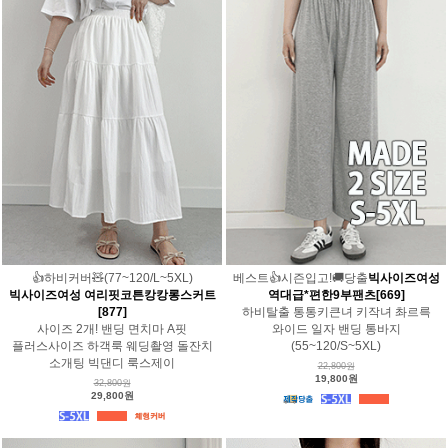
👍하비커버🧸(77~120/L~5XL)
베스트👍시즌입고!🚚당출
빅사이즈여성
빅사이즈여성 여리핏코튼캉캉롱스커트
역대급*편한9부팬츠[669]
[877]
하비탈출 통통키큰녀 키작녀 촤르륵
사이즈 2개! 밴딩 면치마 A핏
와이드 일자 밴딩 통바지
플러스사이즈 하객룩 웨딩촬영 돌잔치
(55~120/S~5XL)
소개팅 빅댄디 룩스제이
22,800원
19,800원
32,800원
29,800원