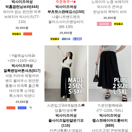
빅사이즈여성
주문폭주~!★
노와이어 노캡 브래지어
빅홉겹런닝브라[444]
빅사이즈여성
빅사이즈 큰여성
와이어 없는 편안한 하루
부츠컷스판레깅스[150]
런닝브라 똑딱이 브라
브래지어 빅사이즈(77-
나팔니트밴드팬츠
36,800원
110)
플러스사이즈밴딩바지
(66-130)
26,800원
29,800원
✨‼️팔뚝살삭제👍
⭐️(55~110/S~4XL)
빅사이즈여성
잘록밴딩버튼셔츠[817]
셔링 카라넥 체형커버
밴드 블라우스 편안한
통통녀 하객룩 출근룩
데이트룩 소개팅
룩스제이 빅댄디
29,800원
시즌입고🚀4계절팬츠🚚
🏃편안함백배👍
당출/인생핏💖
(77~120/L~5XL)
빅사이즈여성
빅사이즈여성
올사이즈일반얇은기모
랩스컷레이어드통바지
[116]
[889]
키큰녀통통녀 데일리
사이즈 2개! 큰허벅종알