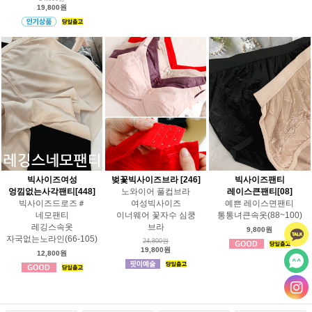
19,800원
빅사이즈여성
벚꽃빅사이즈브라 [246]
빅사이즈팬티
엉낌없는사각팬티[448]
노와이어 풀컵브라
레이스큰팬티[08]
빅사이즈드로즈＃
여성빅사이즈
예쁜 레이스면팬티
네모팬티
이너웨어 꽃자수 심쿵
통통녀큰속옷(88~100)
레깅스속옷
브라
9,800원
자국없는노라인(66-105)
24,800원
19,800원
12,800원