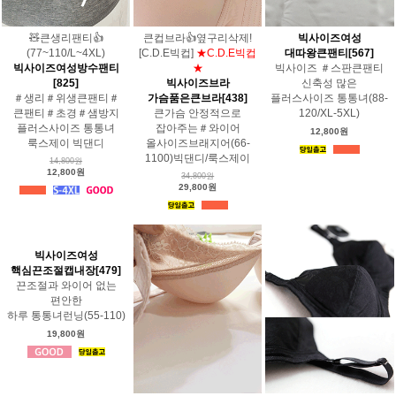
🧸큰생리팬티👍
큰컵브라👍옆구리삭제!
빅사이즈여성
(77~110/L~4XL)
[C.D.E빅컵]
★C.D.E빅컵
대따왕큰팬티[567]
빅사이즈여성방수팬티
★
빅사이즈 ＃스판큰팬티
[825]
빅사이즈브라
신축성 많은
＃생리＃위생큰팬티＃
가슴품은큰브라[438]
플러스사이즈 통통녀(88-
큰팬티＃초경＃샘방지
큰가슴 안정적으로
120/XL-5XL)
플러스사이즈 통통녀
잡아주는＃와이어
12,800원
룩스제이 빅댄디
올사이즈브래지어(66-
1100)빅댄디/룩스제이
14,800원
12,800원
34,800원
29,800원
빅사이즈여성
핵심끈조절캡내장[479]
끈조절과 와이어 없는
편안한
하루 통통녀런닝(55-110)
19,800원