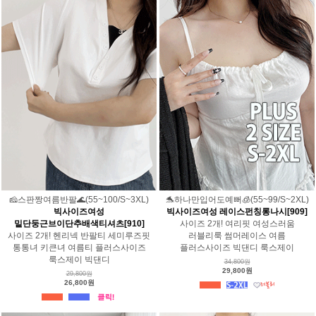
🧀스판짱여름반팔🌊(55~100/S~3XL)
🐬하나만입어도예뻐🧊(55~99/S~2XL)
빅사이즈여성
빅사이즈여성 레이스펀칭롱나시[909]
밑단둥근브이단추배색티셔츠[910]
사이즈 2개! 여리핏 여성스러움
사이즈 2개! 헨리넥 반팔티 세미루즈핏
러블리룩 썸머레이스 여름
통통녀 키큰녀 여름티 플러스사이즈
플러스사이즈 빅댄디 룩스제이
룩스제이 빅댄디
34,800원
29,800원
29,800원
26,800원