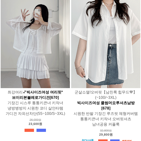
최강여리💕
빅사이즈여성 여리핏*
군살소멸!오버핏【남친룩 힙무드💙】
브이리본볼레로가디건[670]
(~100/~3XL)
기장긴 시스루 통통키큰녀 키작녀
빅사이즈여성 쿨썸머요루셔츠남방
냉방병방지 시원한 코디 살안타템
[678]
가디건 자외선차단(55~100/S~3XL)
시원한 반팔 기장긴 루즈핏 체형커버템
통통키큰녀 키작녀 오버핏셔츠
26,000원
23,600원
남녀공용 커플룩
32,800원
29,800원