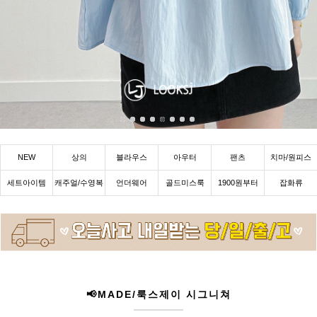
NEW
상의
블라우스
아우터
팬츠
치마/원피스
세트아이템
캐주얼/수영복
언더웨어
골드미스룩
1900원부터
잡화류
📢MADE/룩스제이 시그니쳐