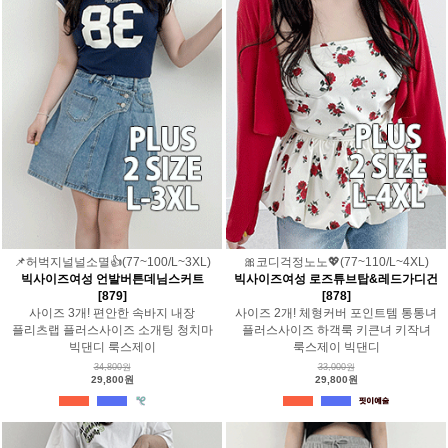
📌허벅지널널소멸👍(77~100/L~3XL)
🎀코디걱정노노💖(77~110/L~4XL)
빅사이즈여성 언발버튼데님스커트
빅사이즈여성 로즈튜브탑&레드가디건
[879]
[878]
사이즈 3개! 편안한 속바지 내장
사이즈 2개! 체형커버 포인트템 통통녀
플리츠랩 플러스사이즈 소개팅 청치마
플러스사이즈 하객룩 키큰녀 키작녀
빅댄디 룩스제이
룩스제이 빅댄디
34,800원
33,000원
29,800원
29,800원