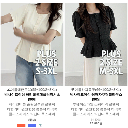
🌊여름예쁜옷🙂(55~100/S~3XL)
💖여름하객룩💐(66~100/S~3XL)
빅사이즈여성 허리잘록페플럼티셔츠
빅사이즈여성 썸머자켓형블라우스
[906]
[905]
페이크버튼 슬림실루엣 로맨틱
투웨이스타일 스퀘어넥 로맨틱
체형커버 편안한옷 통통녀 하객룩
체형커버 편안한옷 통통녀 하객룩
플러스사이즈 빅댄디 룩스제이
플러스사이즈 빅댄디 룩스제이
(품절)
34,800원
29,800원