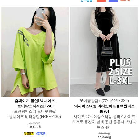
홈페이지 할인! 빅사이즈
💖예쁨깔끔✨(77~100/L~3XL)
브이박스티셔츠[124]
빅사이즈여성 여리핏퍼프블랙원피스
프린팅박스티 오버핏반팔
[876]
올사이즈 레터링탑(FREE~130)
사이즈 2개! 여성스러움 플러스사이즈
하객룩 돌잔치 벨벳 공단 통통녀 빅댄디
29,800원
19,800원
룩스제이
42,800원
39,800원