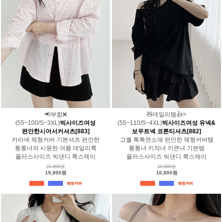
📢부함❌
🧸데일리템👍⭐️
(55~100/S~3XL)
빅사이즈여성
(55~110/S~4XL)
빅사이즈여성 유넥&
편안한시어서커셔츠[883]
보우트넥 코튼티셔츠[882]
카라넥 체형커버 기본셔츠 편안한
고퀄 톡톡면소재 편안한 체형커버템
통통녀의 시원한 여름 데일리룩
통통녀 키작녀 키큰녀 기본템
플러스사이즈 빅댄디 룩스제이
플러스사이즈 빅댄디 룩스제이
22,800원
19,800원
19,800원
16,800원