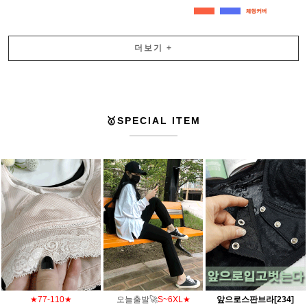
더보기
+
🥇SPECIAL ITEM
★77-110★
오늘출발🚀
S~6XL★
앞으로스판브라[234]