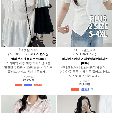
👍⭐️뱃살커버✨
✨‼️스타일난다💫
(77~100/L~3XL)
빅사이즈여성
(55~110/S~4XL)
백리본스판블라우스[886]
빅사이즈여성 언밸컷팅라인티셔츠
스퀘어넥 셔링 체형커버 시원여름
[884]
편안한 루즈핏 박스핏 통통녀 하객룩
유니크 브이넥 언밸셔링티 체형커버
플러스사이즈 빅댄디 룩스제이
편안한옷 통통녀 하객룩 플러스사이즈
루즈핏 룩스제이 빅댄디
29,800원
19,800원
34,800원
29,800원