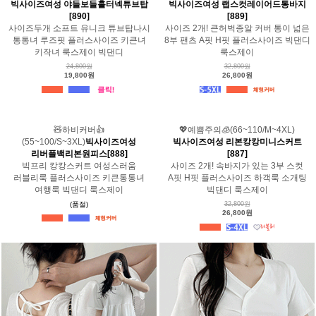
빅사이즈여성 야들보들홀터넥튜브탑
빅사이즈여성 랩스컷레이어드통바지
[890]
[889]
사이즈두개 소프트 유니크 튜브탑나시
사이즈 2개! 큰허벅종알 커버 통이 넓은
통통녀 루즈핏 플러스사이즈 키큰녀
8부 팬츠 A핏 H핏 플러스사이즈 빅댄디
키작녀 룩스제이 빅댄디
룩스제이
24,800원
32,800원
19,800원
26,800원
🧸하비커버👍
💖예쁨주의🧊(66~110/M~4XL)
(55~100/S~3XL)
빅사이즈여성
빅사이즈여성 리본캉캉미니스커트
리버플백리본원피스[888]
[887]
빅프리 캉캉스커트 여성스러움
사이즈 2개! 속바지가 있는 3부 스컷
러블리룩 플러스사이즈 키큰통통녀
A핏 H핏 플러스사이즈 하객룩 소개팅
여행룩 빅댄디 룩스제이
빅댄디 룩스제이
(품절)
32,800원
26,800원