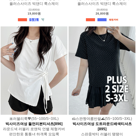
플러스사이즈 빅댄디 룩스제이
플러스사이즈 빅댄디 룩스제이
22,800원
29,800원
19,800원
26,800원
🎀러블리룩💖(55~100/S~3XL)
🧀스판짱여름반팔🌊(55~100/S~3XL)
빅사이즈여성 돌먼리본티셔츠[896]
빅사이즈여성 도트라운드배색티셔츠
라운드넥 러블리 로맨틱 언밸 체형커버
[895]
편안한옷 통통녀 하객룩 모임룩
스판중박티 러블리 땡땡이