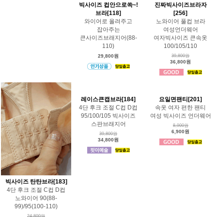
빅사이즈 컵안으로쏙~!
진짜빅사이즈브라자
브라[118]
[256]
와이어로 올려주고
노와이어 풀컵 브라
잡아주는
여성언더웨어
큰사이즈브래지어(88-
여자빅사이즈 큰속옷
110)
100/105/110
29,800원
39,800원
36,800원
레이스큰캡브라[184]
요일면팬티[201]
4단 후크 조절 C컵 D컵
속옷 여자 편한 팬티
95/100/105 빅사이즈
여성 빅사이즈 언더웨어
스판브래지어
8,900원
6,900원
39,800원
34,800원
빅사이즈 탄탄브라[183]
4단 후크 조절 C컵 D컵
노와이어 90(88-
99)/95(100-110)
24,800원