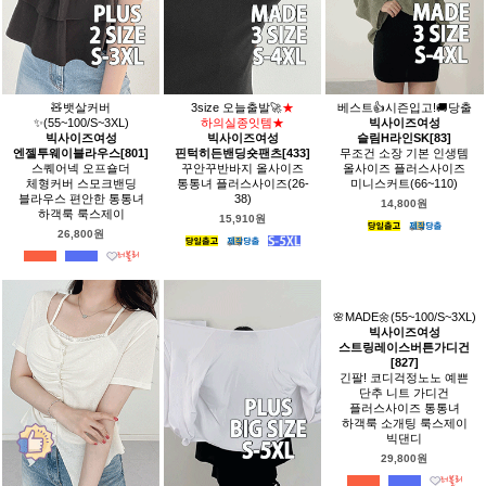
🧸뱃살커버
3size 오늘출발🚀
★
베스트👍시즌입고!🚚당출
✨(55~100/S~3XL)
하의실종잇템★
빅사이즈여성
빅사이즈여성
빅사이즈여성
슬림H라인SK[83]
엔젤투웨이블라우스[801]
핀턱히든밴딩숏팬츠[433]
무조건 소장 기본 인생템
스퀘어넥 오프숄더
꾸안꾸반바지 올사이즈
올사이즈 플러스사이즈
체형커버 스모크밴딩
통통녀 플러스사이즈(26-
미니스커트(66~110)
블라우스 편안한 통통녀
38)
14,800원
하객룩 룩스제이
15,910원
26,800원
🌸MADE🌼(55~100/S~3XL)
빅사이즈여성
스트링레이스버튼가디건
[827]
긴팔! 코디걱정노노 예쁜
단추 니트 가디건
플러스사이즈 통통녀
하객룩 소개팅 룩스제이
빅댄디
29,800원