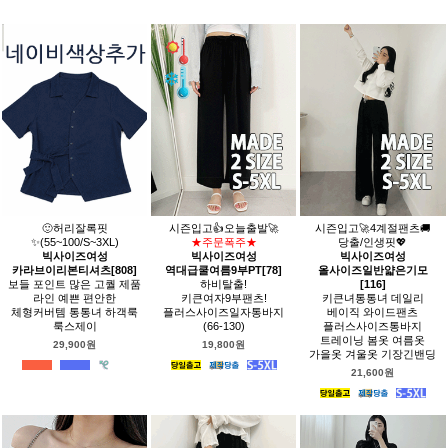
🙂허리잘록핏
시즌입고👍오늘출발🚀
시즌입고🚀4계절팬츠🚚
✨(55~100/S~3XL)
★주문폭주★
당출/인생핏💖
빅사이즈여성
빅사이즈여성
빅사이즈여성
카라브이리본티셔츠[808]
역대급쿨여름9부PT[78]
올사이즈일반얇은기모
보들 포인트 많은 고퀄 제품
하비탈출!
[116]
라인 예쁜 편안한
키큰여자9부팬츠!
키큰녀통통녀 데일리
체형커버템 통통녀 하객룩
플러스사이즈일자통바지
베이직 와이드팬츠
룩스제이
(66-130)
플러스사이즈통바지
트레이닝 봄옷 여름옷
29,900원
19,800원
가을옷 겨울옷 기장긴밴딩
21,600원