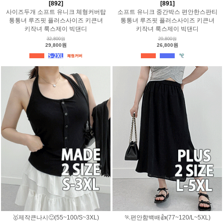
[892]
[891]
사이즈두개 소프트 유니크 체형커버탑
소프트 유니크 중간박스 편안한스판티
통통녀 루즈핏 플러스사이즈 키큰녀
통통녀 루즈핏 플러스사이즈 키큰녀
키작녀 룩스제이 빅댄디
키작녀 룩스제이 빅댄디
32,800원
29,800원
29,800원
26,800원
🥇제작큰나시🙂(55~100/S~3XL)
🏃편안함백배👍(77~120/L~5XL)