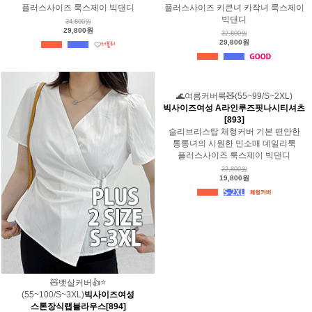
플러스사이즈 룩스제이 빅댄디
플러스사이즈 키큰녀 키작녀 룩스제이
빅댄디
34,800원
29,800원
32,800원
29,800원
🌊여름커버룩🧸(55~99/S~2XL)
빅사이즈여성 A라인루즈핏나시티셔츠
[893]
슬리브리스탑 체형커버 기본 편안한
통통녀의 시원한 민소매 데일리룩
플러스사이즈 룩스제이 빅댄디
22,800원
19,800원
🧸뱃살커버👍⭐️
(55~100/S~3XL)
빅사이즈여성
스톤장식랩블라우스[894]