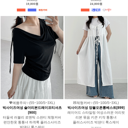
24,800원
29,800원
19,800원
24,800원
💖예쁨주의✨(55~100/S~3XL)
🧸체형커버✨(55~100/S~3XL)
빅사이즈여성 숄더리본드레이프티셔츠
빅사이즈여성 앙블오픈롱베스트[899]
[900]
레이어드 스타일링 여성스러운 여리핏
터들넥 러블리 로맨틱 스판티 체형커버
리본 묶음 키큰 키작 통통녀
편안한옷 통통녀 하객룩 플러스사이즈
플러스사이즈 빅댄디 룩스제이
빅댄디 룩스제이
29,800원