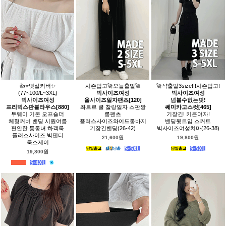
👍⭐️뱃살커버✨
시즌입고🚀오늘출발🚀
🚀샥출발3size!!!시즌입고!
(77~100/L~3XL)
빅사이즈여성
빅사이즈여성
빅사이즈여성
올사이즈일자팬츠[120]
넘볼수없는핏!
프리빅스판블라우스[880]
촤르르 쿨 찰랑일자 스판짱
쎄미카고스컷[465]
투웨이 기본 오프숄더
롱팬츠
기장긴! 키큰여자!
체형커버 밴딩 시원여름
플러스사이즈와이드통바지
밴딩뒷트임 스커트
편안한 통통녀 하객룩
기장긴밴딩(26-42)
빅사이즈여성치마(26-38)
플러스사이즈 빅댄디
21,600원
19,800원
룩스제이
19,800원