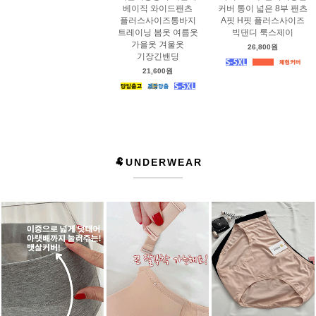
베이직 와이드팬츠
커버 통이 넓은 8부 팬츠
플러스사이즈통바지
A핏 H핏 플러스사이즈
트레이닝 봄옷 여름옷
빅댄디 룩스제이
가을옷 겨울옷
26,800원
기장긴밴딩
21,600원
🐏UNDERWEAR