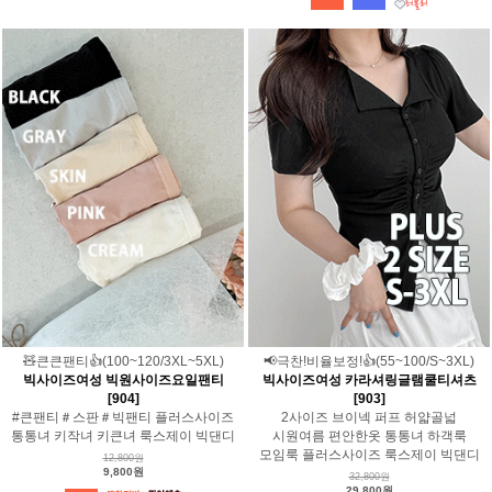
🧸큰큰팬티👍(100~120/3XL~5XL)
📢극찬!비율보정!👍(55~100/S~3XL)
빅사이즈여성 빅원사이즈요일팬티
빅사이즈여성 카라셔링글램쿨티셔츠
[904]
[903]
#큰팬티＃스판＃빅팬티 플러스사이즈
2사이즈 브이넥 퍼프 허얇골넓
통통녀 키작녀 키큰녀 룩스제이 빅댄디
시원여름 편안한옷 통통녀 하객룩
모임룩 플러스사이즈 룩스제이 빅댄디
12,800원
9,800원
32,800원
29,800원