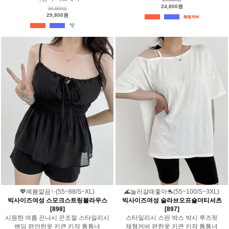
24,800원
34,800원
29,800원
💖예쁨깔끔✨(55~88/S~XL)
🌊놀러갈때좋아🐬(55~100/S~3XL)
빅사이즈여성 스모크스트링블라우스
빅사이즈여성 슬라브오프숄더티셔츠
[898]
[897]
시원한 여름 끈나시 끈조절 스타일리시
스타일리시 스판 박스 박시 루즈핏
밴딩 편안한옷 키큰 키작 통통녀
체형커버 편한옷 키큰 키작 통통녀