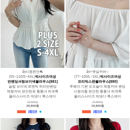
👍시원편안🐬
👍⭐️뱃살커버✨
(55~110/S~4XL)
빅사이즈여성
(77~100/L~3XL)
빅사이즈여성
반밴딩셔링브이넥블라우스[881]
프리빅스판블라우스[880]
슬림 브이넥 로맨틱 허리반밴딩
투웨이 기본 오프숄더 체형커버 밴딩
체형커버 편안한옷 통통녀 하객룩
시원여름 편안한 통통녀 하객룩
플러스사이즈 빅댄디 룩스제이
플러스사이즈 빅댄디 룩스제이
32,800원
22,800원
29,800원
19,800원