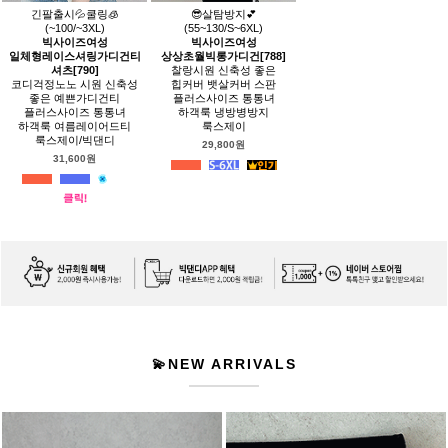
긴팔출시💦쿨링🧊
😎살탐방지💕
(~100/~3XL)
(55~130/S~6XL)
빅사이즈여성
빅사이즈여성
일체형레이스셔링가디건티
상상초월빅롱가디건[788]
셔츠[790]
찰랑시원 신축성 좋은
코디걱정노노 시원 신축성
힙커버 뱃살커버 스판
좋은 예쁜가디건티
플러스사이즈 통통녀
플러스사이즈 통통녀
하객룩 냉방병방지
하객룩 여름레이어드티
룩스제이
룩스제이/빅댄디
29,800원
31,600원
💫NEW ARRIVALS