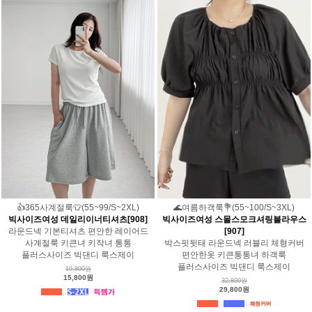
👍365사계절룩👕(55~99/S~2XL)
🌊여름하객룩💐(55~100/S~3XL)
빅사이즈여성 데일리이너티셔츠[908]
빅사이즈여성 스몰스모크셔링블라우스
라운드넥 기본티셔츠 편안한 레이어드
[907]
사계절룩 키큰녀 키작녀 통통
박스핏뒷태 라운드넥 러블리 체형커버
플러스사이즈 빅댄디 룩스제이
편안한옷 키큰통통녀 하객룩
플러스사이즈 빅댄디 룩스제이
19,800원
15,800원
32,800원
29,800원