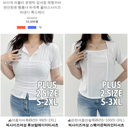
브이넥 러블리 로맨틱 앞셔링 체형커버
편안한옷 통통녀 하객룩 플러스사이즈
빅댄디 룩스제이
38,000원
31,600원
🌊여름커버룩🧸(55~99/S~2XL)
🌊편한여름반팔룩🧸(55~100/S~3XL)
빅사이즈여성 튜브탑레이어티셔츠
빅사이즈여성 스퀘어핀턱라인티셔츠