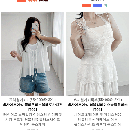
🧸체형커버✨(55~100/S~3XL)
🐬시원커버룩🧊(55~99/S~2XL)
빅사이즈여성 플리츠리본볼레로가디건
빅사이즈여성 러블리레이스슬립원피스
[902]
[901]
레이어드 스타일링 여성스러운 여리핏
사이즈 2개! 여리핏 여성스러움
셔링 루즈핏 러블리룩 플러스사이즈
러블리룩 썸머레이스 여름
빅댄디 룩스제이
플러스사이즈 빅댄디 룩스제이