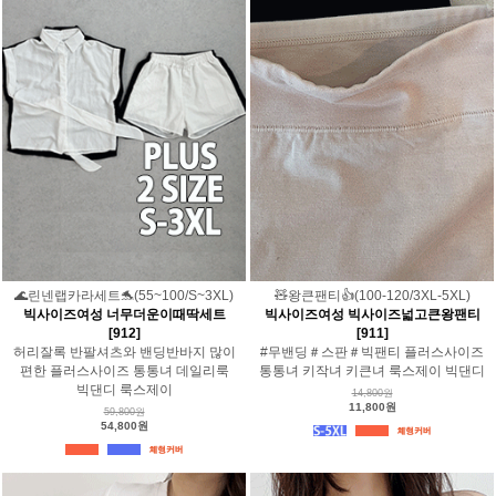
🌊린넨랩카라세트🐬(55~100/S~3XL)
🧸왕큰팬티👍(100-120/3XL-5XL)
빅사이즈여성 너무더운이때딱세트
빅사이즈여성 빅사이즈넓고큰왕팬티
[912]
[911]
허리잘록 반팔셔츠와 밴딩반바지 많이
#무밴딩＃스판＃빅팬티 플러스사이즈
편한 플러스사이즈 통통녀 데일리룩
통통녀 키작녀 키큰녀 룩스제이 빅댄디
빅댄디 룩스제이
14,800원
11,800원
59,800원
54,800원