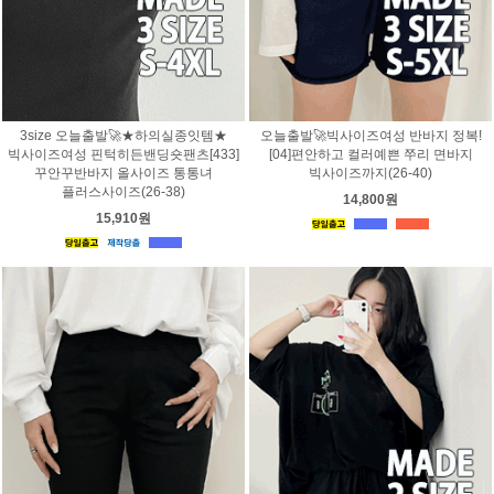
3size 오늘출발🚀★하의실종잇템★
오늘출발🚀빅사이즈여성 반바지 정복!
빅사이즈여성 핀턱히든밴딩숏팬츠[433]
[04]편안하고 컬러예쁜 쭈리 면바지
꾸안꾸반바지 올사이즈 통통녀
빅사이즈까지(26-40)
플러스사이즈(26-38)
14,800원
15,910원