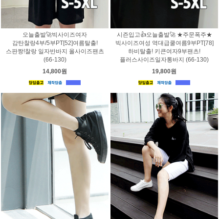
오늘출발🚀빅사이즈여자
시즌입고👍오늘출발🚀 ★주문폭주★
감탄찰랑4부/5부PT[52]여름탈출!
빅사이즈여성 역대급쿨여름9부PT[78]
스판짱!찰랑 일자반바지 올사이즈팬츠
하비탈출! 키큰여자9부팬츠!
(66-130)
플러스사이즈일자통바지 (66-130)
14,800원
19,800원