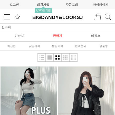
로그인
회원가입
주문조회
마이페이지
2,000원 적립
BIGDANDY&LOOKSJ
반바지
긴바지
반바지
레깅스
최신순
낮은가격
높은가격
판매순위
상품명