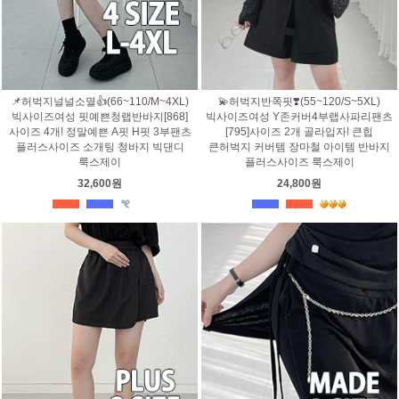
📌허벅지널널소멸👍(66~110/M~4XL)
💫허벅지반쪽핏❣️(55~120/S~5XL)
빅사이즈여성 핏예쁜청랩반바지[868]
빅사이즈여성 Y존커버4부랩사파리팬츠
사이즈 4개! 정말예쁜 A핏 H핏 3부팬츠
[795]사이즈 2개 골라입자! 큰힙
플러스사이즈 소개팅 청바지 빅댄디
큰허벅지 커버템 장마철 아이템 반바지
룩스제이
플러스사이즈 룩스제이
32,600원
24,800원