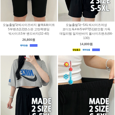
오늘출발🚀빅사이즈바지 블랙&화이트
오늘출발🚀~5XL빅사이즈여성
5부팬츠[12]면스판 고탄력밴딩
코디도둑4부/5부PT[51]편안함 가득
빅사이즈5부 밴드바지(32-40)
데일리템 일자반바지 올사이즈팬츠(66-
130)
26,800원
14,800원