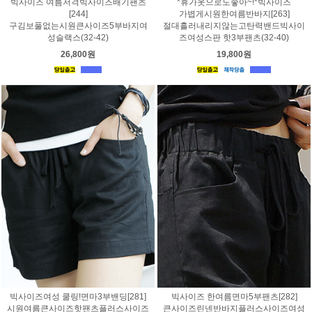
빅사이즈 여름저격빅사이즈배기팬츠
*휴가옷으로도좋아~!*빅사이즈
[244]
가볍게시원한여름반바지[263]
구김보풀없는시원큰사이즈5부바지여
절대흘러내리지않는고탄력밴드빅사이
성슬랙스(32-42)
즈여성스판 핫3부팬츠(32-40)
26,800원
19,800원
빅사이즈여성 쿨링!면마3부밴딩[281]
빅사이즈 한여름면마5부팬츠[282]
시원여름큰사이즈핫팬츠플러스사이즈
큰사이즈린넨반바지플러스사이즈여성