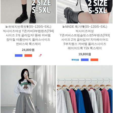
💫허벅지반쪽핏❣️(55~120/S~5XL)
💫MADE 특가!!❣️(55~120/S~5XL)
빅사이즈여성 Y존커버3부랩팬츠[794]
빅사이즈여성
사이즈 2개 골라입자! 똥배 커버템
Y존커버스트링슬릿스컷5부팬츠[783]
장마철 여름반바지 플러스사이즈
사이즈 2개 골라입자! 치마레이어드
면바스락 룩스제이
5부치렝스 커버템 플러스사이즈
레이어드룩 Y2k 룩스제이
24,800원
19,800원