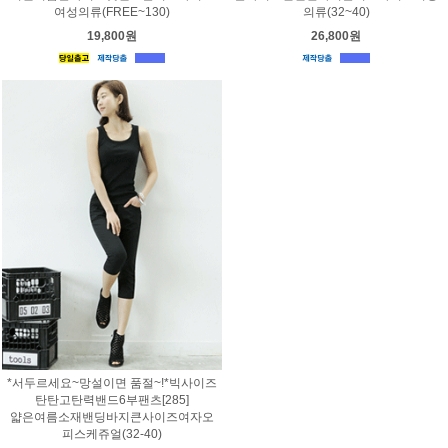
여성의류(FREE~130)
의류(32~40)
19,800원
26,800원
*서두르세요~망설이면 품절~!*빅사이즈
탄탄고탄력밴드6부팬츠[285]
얇은여름소재밴딩바지큰사이즈여자오
피스케쥬얼(32-40)