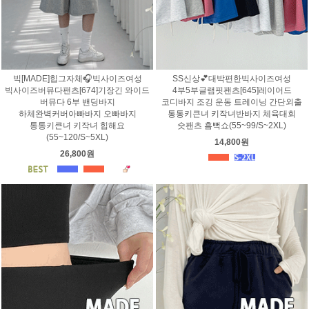
빅[MADE]힙그자체🎧빅사이즈여성
SS신상💕대박편한빅사이즈여성
빅사이즈버뮤다팬츠[674]기장긴 와이드
4부5부글램핏팬츠[645]레이어드
버뮤다 6부 밴딩바지
코디바지 조깅 운동 트레이닝 간단외출
하체완벽커버아빠바지 오빠바지
통통키큰녀 키작녀반바지 체육대회
통통키큰녀 키작녀 힙해요
숏팬츠 흠뻑쇼(55~99/S~2XL)
(55~120/S~5XL)
14,800원
26,800원